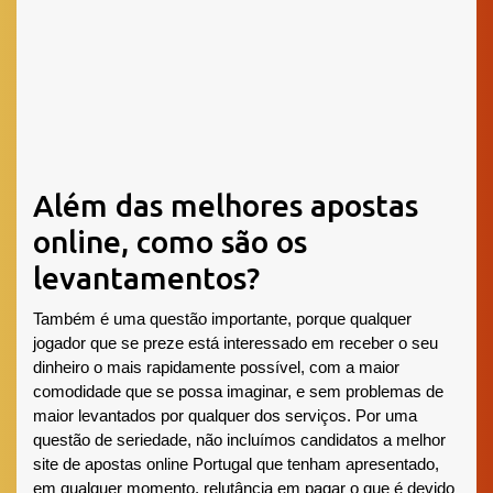
Além das melhores apostas
online, como são os
levantamentos?
Também é uma questão importante, porque qualquer
jogador que se preze está interessado em receber o seu
dinheiro o mais rapidamente possível, com a maior
comodidade que se possa imaginar, e sem problemas de
maior levantados por qualquer dos serviços. Por uma
questão de seriedade, não incluímos candidatos a melhor
site de apostas online Portugal que tenham apresentado,
em qualquer momento, relutância em pagar o que é devido