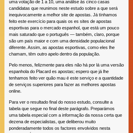
uma votação de 1 a 10, uma análise às cinco casas
candidatas que reunimos neste estudo sobre a que será
inequivocamente a melhor site de apostas. Já tínhamos
feito este exercício para quais os es sites de apostas
esportivas para o mercado espanhol, que está um pouco
mais saturado que o português — também, claro, porque
são um país maior e com uma densidade populacional
diferente. Assim, as apostas esportivas, como eles lhe
chamam, têm outro apelo dentro da população.
Pelo menos, felizmente para eles não há por lá uma versão
espanhola do Placard es apostas; espero que já lhe
tenhamos feito ver quão mau é este serviço e a quantidade
de serviços superiores para fazer as melhores apostas
online.
Para ver o resultado final do nosso estudo, consulte a
tabela que segue no final deste parágrafo. Preparámos
uma tabela especial com a informação da nossa certa que
dezena de especialistas, que deliberou muito
ponderadamente todos os factores envolvidos nesta