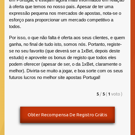
à oferta que temos no nosso país. Apesar de ter uma
expressão pequena nos mercados de apostas, nota-se o
esforço para proporcionar um mercado competitivo a
todos.
Por isso, o que não falta é oferta aos seus clientes, e quem
ganha, no final de tudo isto, somos nós. Portanto, registe-
se no seu favorito (que deverá ser a 1xBet, depois deste
estudo) e aproveite os bonus de registo que todos eles
podem oferecer (apesar de ser, o da 1xBet, claramente o
melhor). Divirta-se muito a jogar, e boa sorte com os seus
futuros lucros no melhor site apostas Portugal!
5
/
5
(
1
voto
)
Obter Recompensa De Registro Grátis