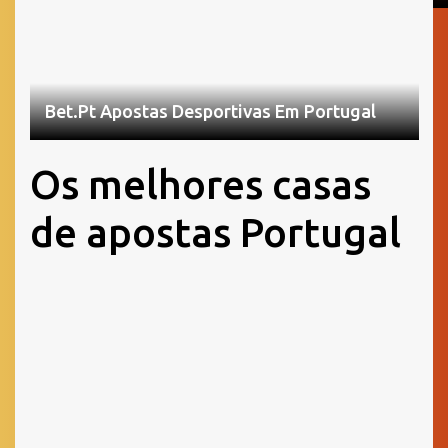
Bet.pt Apostas Desportivas Em Portugal
Os melhores casas
de apostas Portugal