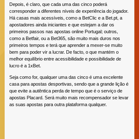
Depois, é claro, que cada uma das cinco poderá
corresponder a diferentes níveis de experiência do jogador.
Há casas mais acessíveis, como a BetClic e a Bet.pt, a
apostadores ainda iniciantes e que estejam a dar os
primeiros passos nas apostas online Portugal; outros,
como a Betfair, ou a Bet365, são muito mais duros nos
primeiros tempos e terá que aprender a mexer-se muito
bem para poder vir a lucrar. De facto, o que mantém o
melhor equilíbrio entre acessibilidade e possibilidade de
lucro é a 1xBet.
Seja como for, qualquer uma das cinco é uma excelente
casa para apostas desportivas, sendo que a grande lição é
que evite a autêntica perda de tempo que é o serviço de
apostas Placard. Será muito mais recompensador se levar
as suas apostas para outra plataforma qualquer.