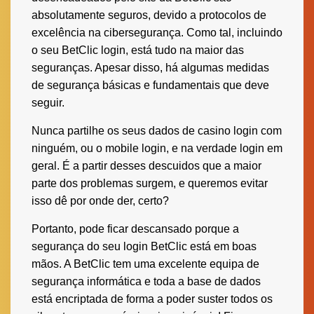
absolutamente seguros, devido a protocolos de
excelência na cibersegurança. Como tal, incluindo
o seu BetClic login, está tudo na maior das
seguranças. Apesar disso, há algumas medidas
de segurança básicas e fundamentais que deve
seguir.
Nunca partilhe os seus dados de casino login com
ninguém, ou o mobile login, e na verdade login em
geral. É a partir desses descuidos que a maior
parte dos problemas surgem, e queremos evitar
isso dê por onde der, certo?
Portanto, pode ficar descansado porque a
segurança do seu login BetClic está em boas
mãos. A BetClic tem uma excelente equipa de
segurança informática e toda a base de dados
está encriptada de forma a poder suster todos os