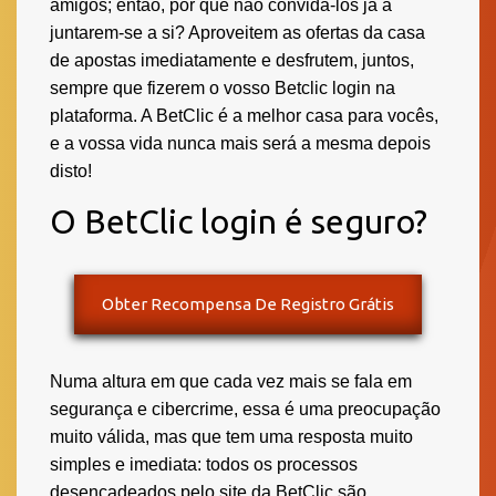
amigos; então, por que não convidá-los já a
juntarem-se a si? Aproveitem as ofertas da casa
de apostas imediatamente e desfrutem, juntos,
sempre que fizerem o vosso Betclic login na
plataforma. A BetClic é a melhor casa para vocês,
e a vossa vida nunca mais será a mesma depois
disto!
O BetClic login é seguro?
Obter Recompensa De Registro Grátis
Numa altura em que cada vez mais se fala em
segurança e cibercrime, essa é uma preocupação
muito válida, mas que tem uma resposta muito
simples e imediata: todos os processos
desencadeados pelo site da BetClic são