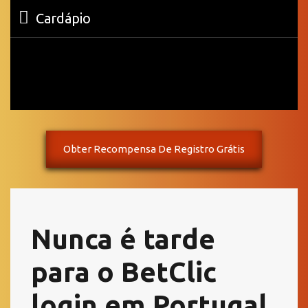
Cardápio
Obter Recompensa De Registro Grátis
Nunca é tarde
para o BetClic
login em Portugal