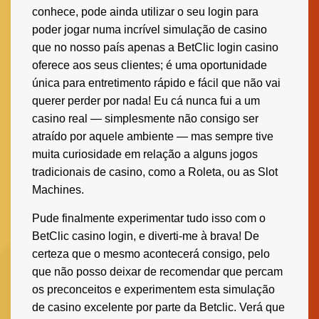
conhece, pode ainda utilizar o seu login para
poder jogar numa incrível simulação de casino
que no nosso país apenas a BetClic login casino
oferece aos seus clientes; é uma oportunidade
única para entretimento rápido e fácil que não vai
querer perder por nada! Eu cá nunca fui a um
casino real — simplesmente não consigo ser
atraído por aquele ambiente — mas sempre tive
muita curiosidade em relação a alguns jogos
tradicionais de casino, como a Roleta, ou as Slot
Machines.
Pude finalmente experimentar tudo isso com o
BetClic casino login, e diverti-me à brava! De
certeza que o mesmo acontecerá consigo, pelo
que não posso deixar de recomendar que percam
os preconceitos e experimentem esta simulação
de casino excelente por parte da Betclic. Verá que