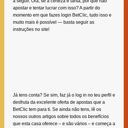
a seguir. Ora, se a certeza é tanta, por que não
apostar e tentar lucrar com isso? A partir do
momento em que fazes login BetClic, tudo isso e
muito mais é possível — basta seguir as
instruções no site!
Já tens conta? Se sim, faz já o log in no teu perfil e
desfruta da excelente oferta de apostas que a
BetClic tem para ti. Se ainda não tens, lê os
nossos outros artigos sobre todos os benefícios
que esta casa oferece – e são vários – e começa a